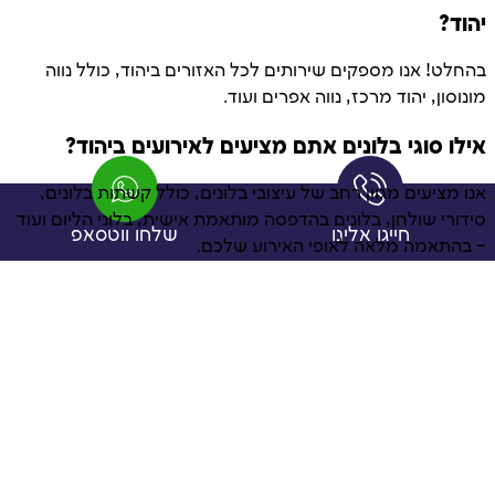
יהוד?
בהחלט! אנו מספקים שירותים לכל האזורים ביהוד, כולל נווה
מונוסון, יהוד מרכז, נווה אפרים ועוד.
אילו סוגי בלונים אתם מציעים לאירועים ביהוד?
אנו מציעים מגוון רחב של עיצובי בלונים, כולל קשתות בלונים,
סידורי שולחן, בלונים בהדפסה מותאמת אישית, בלוני הליום ועוד
חייגו אלינו
שלחו ווטסאפ
– בהתאמה מלאה לאופי האירוע שלכם.
כמה זמן מראש כדאי להזמין את השירות?
אנו ממליצים להזמין לפחות שבועיים מראש, במיוחד בתקופות
עמוסות, כדי להבטיח תכנון מושלם ושירות מקצועי.
האם אתם מספקים שירות התקנה?
כן, אנו מספקים שירות התקנה מלא. הצוות שלנו מגיע למקום
האירוע, מתקין את סידורי הבלונים בצורה מקצועית ומוודא שהכל