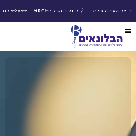
בחרו את האירוע שלכם
הזמנות החל מ-600₪
⭐️⭐️⭐️⭐️⭐️