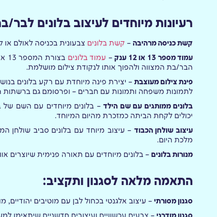
רעיונות מיוחדים לעיצוב בלונים לבר/בת
קשת כניסה מרהיבה
–
קשת בלונים
צבעונית בכניסה לאולם או ל
עמוד מספר 13 או 12 ענק
–
עמוד בלונים
הבר/בת המצווה ולהפוך אותו לנקודת צילום מושלמת.
פינת צילום מעוצבת
– יצירת פינה מיוחדת עם רקע בלונים בנוש
לתמונות משפחה ותמונות עם חברים – ופרסומם גם ברשתות 
בלונים ממותגים עם שם הילד
– בלונים מיוחדים עם השם של ב
יכולים לקחת הביתה כמזכרת מהיום המיוחד.
עיצוב שולחן הכבוד
– עיצוב מיוחד עם בלונים סביב שולחן המ
מלכת היום.
מנורות בלונים
– בלונים מיוחדים עם תאורה פנימית שיוצרים או
התאמה מלאה לסגנון ותקציב:
סגנון מסורתי
– עיצוב אלגנטי בכחול לבן עם מוטיבים יהודיים, 
סגנון מודרני
– צבעים עכשוויים ועיצובים חדשניים שיתאימו למש