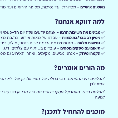
נושאים אישיים
– מכדורגל ועד נסיכות, מסופר הירואים ועד מוזי
למה דווקא אנחנו?
✅
מבינים את חשיבות הרגע
– אנחנו יודעים שזה יום חד-פעמי 
✅
ניסיון רב בבר/בת מצוות
– עבדנו על מאות אירועי בר/בת מצוה 
✅
גמישות מלאה
– מתאימים את עצמנו לבית כנסת, אולם, בית 
✅
תיאום עם ספקים נוספים
– עובדים בשיתוף עם צלמים, די.ג'יי ו
✅
הקמה ופירוק
– אנחנו מגיעים, מקימים, ואחרי האירוע גם 
מה הורים אומרים?
"הבלונים היו ההפתעה הכי גדולה של האירוע! בן שלי לא ה
אמא לדן
"החלטנו ברגע האחרון להוסיף בלונים ו​זה היה הרעיון הכי טוב
לנועה
מוכנים להתחיל לתכנן?