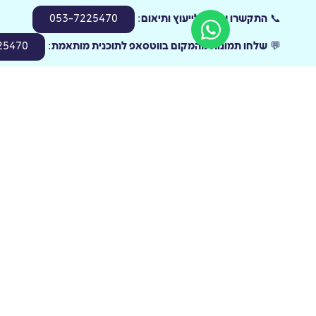
📞
התקשרו עכשיו לייעוץ ותיאום
:
053-7225470
💬
שלחו תמונות מהמקום בווטסאפ לתוכנית מותאמת
:
25470
בר/בת המצווה של הילד/ה שלכם מגיע רק פעם אחת – בחירה ב
ע
בואו נהפוך אותו לאירוע בלתי נשכח!
בר/בת מצווה בפתח?
חנ
הפכו את החגיגה
הפ
לבלתי נשכחת עם
לב
עיצוב בלונים
עי