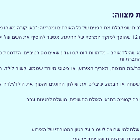
 מצווה:
בית שמקבלת את הפנים של כל האורחים ומכריזה: "כאן קורה משהו מי
בצורת המספר 13 או 12 שהופך למוקד המרכזי של החגיגה. אפשר להוסיף את השם של 
א שהילד אוהב – מדמויות קומיקס ועד נושאים ספורטיביים. הזדמנות 
החברתיות
ר/בת המצוה, תאריך האירוע, או ציטוט מיוחד שממש קשור לילד. ה
שפחה או הבמה, שיבליט את שולחן החוגגים ויהפוך את הילד/ילדה ל
וירה קסומה בתנאי האולם החשוכים, מושלם לחגיגות ערב.
מושלם למי שרוצה לשמור על הטון המסורתי של האירוע.
פחות שרוצות משהו יותר צבעוני.