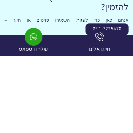
להזמין?
אנחנו כאן כדי לעזור! השאירו פרטים או חייגו –
053-7225470
ונבנה עבורכם יחד את
עיצוב הבלונים לחלאקה
המושלם.
חייגו אלינו
שלחו ווטסאפ
תוכן עניינים
מחפשים עיצוב לאירוע המתוכנן שלכם?
השאירו פרטים
ונחזור אליכם!