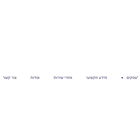
לכם
הזמנות החל מ-600₪
⭐️⭐️⭐️⭐️⭐️ המלצות מ-650 לקוחות
לעסקים
מידע מקצועי
אזורי שירות
אודות
צור קשר
בלוג
דף הבית
»
טיפים לאירועים
 בלונים לפי דרישה עם הבלו
ראו את המאמרים שלנו בנושא בלונים